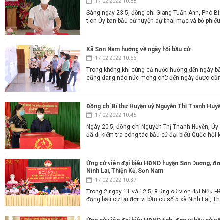
17-02-2022 10:58
Sáng ngày 23-5, đồng chí Giang Tuấn Anh, Phó Bí
tịch Ủy ban bầu cử huyện dự khai mạc và bỏ phiếu b
Xã Sơn Nam hướng về ngày hội bầu cử
17-02-2022 10:56
Trong không khí cùng cả nước hướng đến ngày bầ
cũng đang náo nức mong chờ đến ngày được cầm l
Đồng chí Bí thư Huyện uỷ Nguyễn Thị Thanh Huyền
17-02-2022 10:45
Ngày 20-5, đồng chí Nguyễn Thị Thanh Huyền, Ủy 
đã đi kiểm tra công tác bầu cử đại biểu Quốc hội k
Ứng cử viên đại biểu HĐND huyện Sơn Dương, đơn 
Ninh Lai, Thiện Kế, Sơn Nam
17-02-2022 10:37
Trong 2 ngày 11 và 12-5, 8 ứng cử viên đại biểu H
động bầu cử tại đơn vị bầu cử số 5 xã Ninh Lai, Thiệ