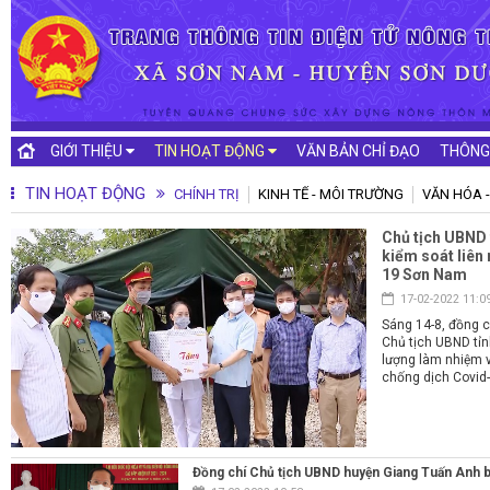
GIỚI THIỆU
TIN HOẠT ĐỘNG
VĂN BẢN CHỈ ĐẠO
THÔNG
TIN HOẠT ĐỘNG
CHÍNH TRỊ
KINH TẾ - MÔI TRƯỜNG
VĂN HÓA -
Chủ tịch UBND 
kiểm soát liên
19 Sơn Nam
17-02-2022 11:0
Sáng 14-8, đồng c
Chủ tịch UBND tỉn
lượng làm nhiệm v
chống dịch Covid
Đồng chí Chủ tịch UBND huyện Giang Tuấn Anh b