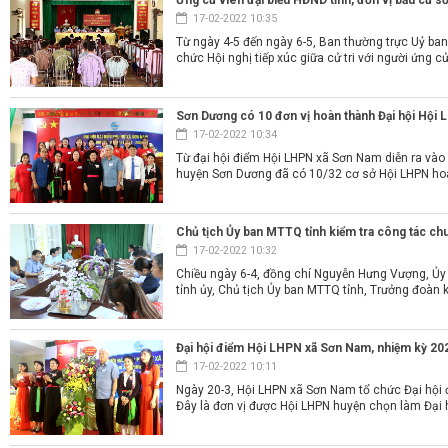
Ứng cử viên đại biểu HĐND tỉnh, đơn vị bầu cử số
17-02-2022 10:35
Từ ngày 4-5 đến ngày 6-5, Ban thường trực Uỷ b
chức Hội nghị tiếp xúc giữa cử tri với người ứng cử
Sơn Dương có 10 đơn vị hoàn thành Đại hội Hội L
17-02-2022 10:34
Từ đại hội điểm Hội LHPN xã Sơn Nam diễn ra vào
huyện Sơn Dương đã có 10/32 cơ sở Hội LHPN hoàn
Chủ tịch Ủy ban MTTQ tỉnh kiểm tra công tác chu
17-02-2022 10:32
Chiều ngày 6-4, đồng chí Nguyễn Hưng Vượng, Ủy 
tỉnh ủy, Chủ tịch Ủy ban MTTQ tỉnh, Trưởng đoàn ki
Đại hội điểm Hội LHPN xã Sơn Nam, nhiệm kỳ 20
17-02-2022 10:11
Ngày 20-3, Hội LHPN xã Sơn Nam tổ chức Đại hội đ
Đây là đơn vị được Hội LHPN huyện chọn làm Đại h